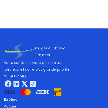
Prix
$
160
.00
Imagerie Ottawa
Gatineau
Votre santé est votre don le plus
précieux et notre plus grande priorité.
Suivez-nous
Explorer
Accueil