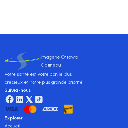
Prix
$
850
.00
Imagerie Ottawa
Gatineau
Votre santé est votre don le plus
précieux et notre plus grande priorité.
Suivez-nous
Explorer
Accueil